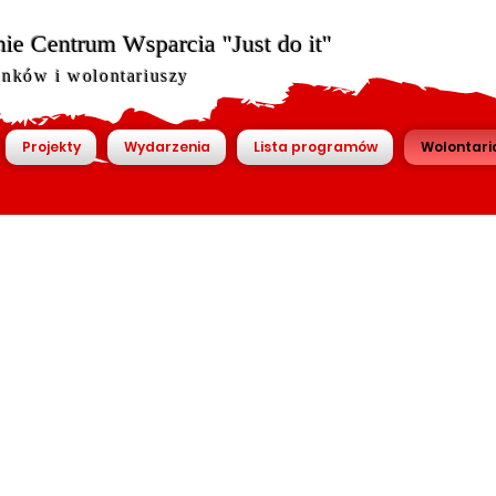
ie Centrum Wsparcia "Just do it"
onków i wolontariuszy
Projekty
Wydarzenia
Lista programów
Wolontari