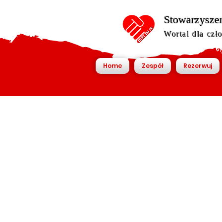
Stowarzyszen
Wortal dla czł
Home
Zespół
Rezerwuj