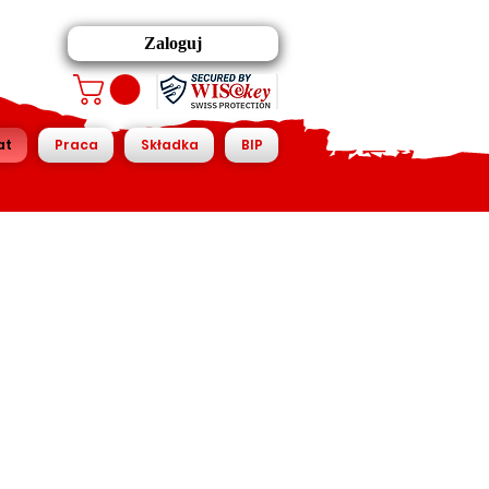
Zaloguj
at
Praca
Składka
BIP