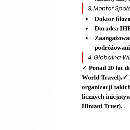
3. 
Mentor Społe
Doktor filoz
Doradca IHRA
Zaangażowan
podróżowanie
4. 
Globalna Wi
✓ Ponad 20 lat d
World Travel).✓
organizacji takich
licznych inicjat
Himani Trust).