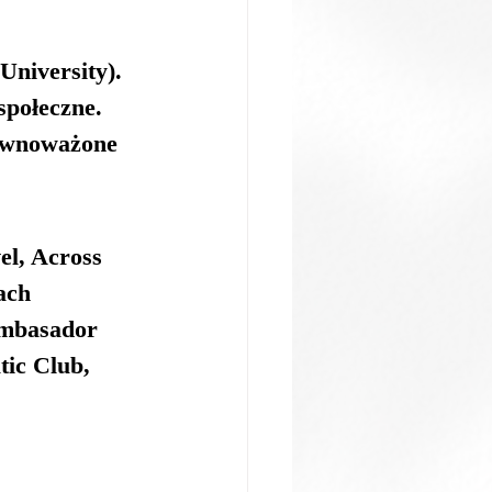
 University).
społeczne.
ównoważone 
l, Across 
ach 
mbasador 
ic Club, 