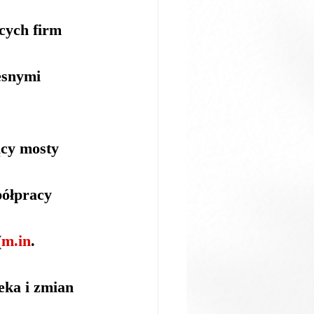
ących firm 
esnymi 
cy mosty 
półpracy 
(
m.in
. 
eka i zmian 