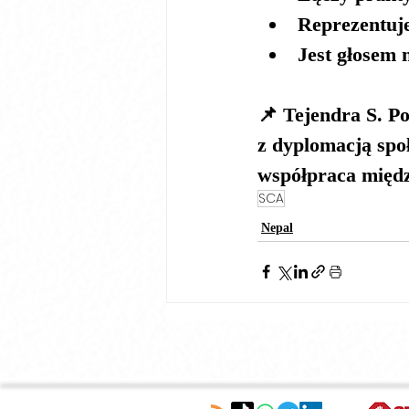
Reprezentuje
Jest głosem 
📌 
Tejendra S. P
z dyplomacją spo
współpraca międz
SCA
Nepal