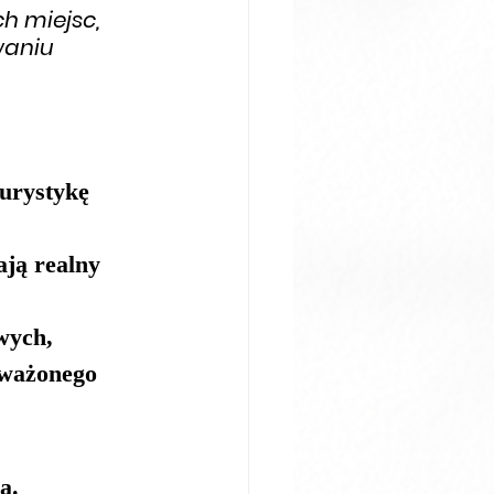
h miejsc, 
waniu 
urystykę 
ją realny 
wych, 
oważonego 
ą.