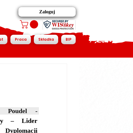
Zaloguj
at
Praca
Składka
BIP
H.E Dr.Tejendra S Poudel - 
y – Lider 
 Dyplomacji 