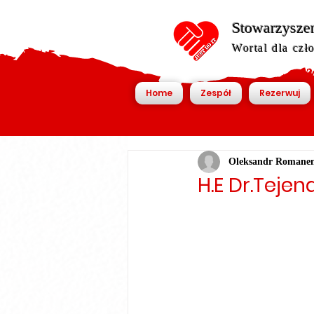
Stowarzyszen
Wortal dla czł
Home
Zespół
Rezerwuj
Oleksandr Romane
H.E Dr.Tejen