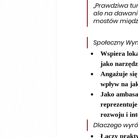
„Prawdziwa tur
ale na dawani
mostów między
Społeczny Wym
Wspiera loka
jako narzędz
Angażuje się
wpływ na ja
Jako 
ambasa
reprezentuje
rozwoju i int
Dlaczego wyró
Łączy 
prakt