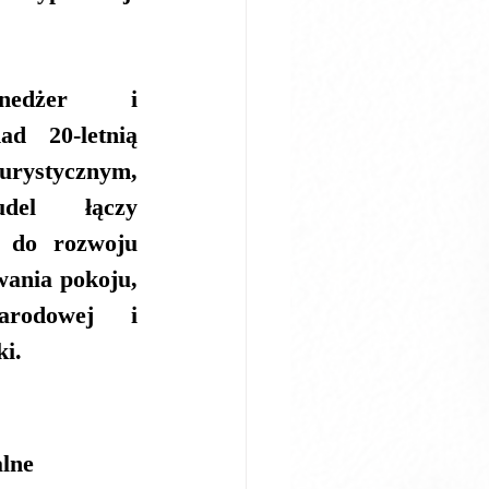
nedżer i 
d 20-letnią 
praktyką w sektorze turystycznym, 
del
 łączy 
 do rozwoju 
ania pokoju, 
arodowej i 
i.
lne 