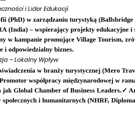
czności i Lider Edukacji
ofii (PhD) w zarządzaniu turystyką
 (Ballsbridge
 (India) – wspierający projekty edukacyjne i 
y w kampanie promujące 
Village Tourism
, zr
 i odpowiedzialny biznes.
zja – Lokalny Wpływ
oświadczenia w branży turystycznej (Mero Trave
 Promotor współpracy międzynarodowej w ram
 jak 
Global Chamber of Business Leaders
.✓ A
yw społecznych i humanitarnych (NHRF, Diplomat