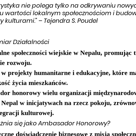
ystyka nie polega tylko na odkrywaniu nowyc
u wartości lokalnym społecznościom i budo
 kulturami.”
 – 
Tejendra S. Poudel
iar Działalności
lne społeczności wiejskie w Nepalu, promując t
ie rozwoju.
 w projekty humanitarne i edukacyjne, które ma
kość życia mieszkańców.
dor honorowy
 wielu organizacji międzynarodo
 Nepal w inicjatywach na rzecz pokoju, zrówn
egracji kulturowej.
żnia się jako Ambasador Honorowy?
yczne doświadczenie biznesowe
 z misją społeczn