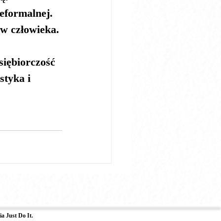
eformalnej.
aw człowieka
.
siębiorczość 
tyka i 
a Just Do It.