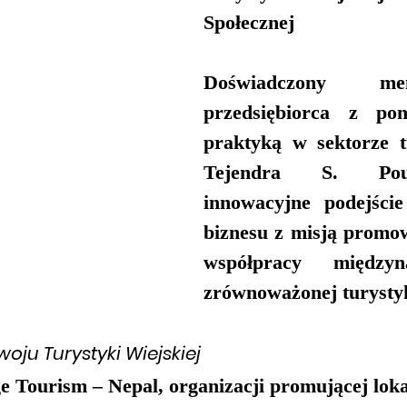
Społecznej
Doświadczony me
przedsiębiorca z pona
Tejendra S. Pou
innowacyjne podejście
biznesu z misją promow
współpracy międzyn
zrównoważonej turystyk
woju Turystyki Wiejskiej
ge Tourism – Nepal
, organizacji promującej loka