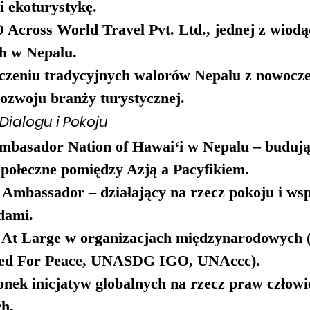
i ekoturystykę.
O 
Across World Travel Pvt. Ltd.
, jednej z wiod
h w Nepalu.
ączeniu tradycyjnych walorów Nepalu z nowocz
rozwoju branży turystycznej.
ialogu i Pokoju
mbasador Nation of Hawai‘i
 w Nepalu – budują
społeczne pomiędzy Azją a Pacyfikiem.
 Ambassador
 – działający na rzecz pokoju i ws
dami.
At Large
 w organizacjach międzynarodowych 
ted For Peace, UNASDG IGO, UNAccc).
nek inicjatyw globalnych na rzecz praw człowi
h.