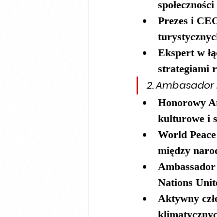
społeczności 
Prezes i CE
turystycznyc
Ekspert w ł
strategiami 
2. 
Ambasador D
Honorowy 
A
kulturowe i 
World Peace
między naro
Ambassador 
Nations Uni
Aktywny czło
klimatycznyc