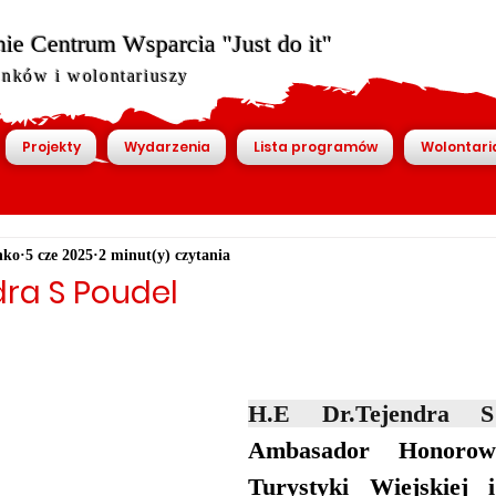
ie Centrum Wsparcia "Just do it"
onków i wolontariuszy
Projekty
Wydarzenia
Lista programów
Wolontari
nko
5 cze 2025
2 minut(y) czytania
dra S Poudel
Ambasador Honorow
Turystyki Wiejskiej i