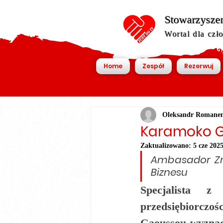
Stowarzyszen
Wortal dla czł
Home
Zespół
Rezerwuj
Oleksandr Romane
Karamoko 
Zaktualizowano:
5 cze 202
Ambasador Zró
Biznesu
Specjalista z
przedsiębiorczo
Gaoussou wyznac