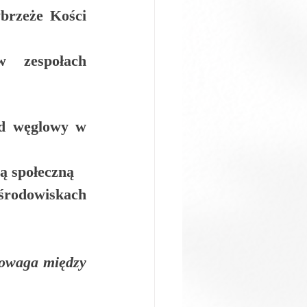
rzeże Kości 
w zespołach 
d węglowy w 
ą społeczną
rodowiskach 
nowaga między 