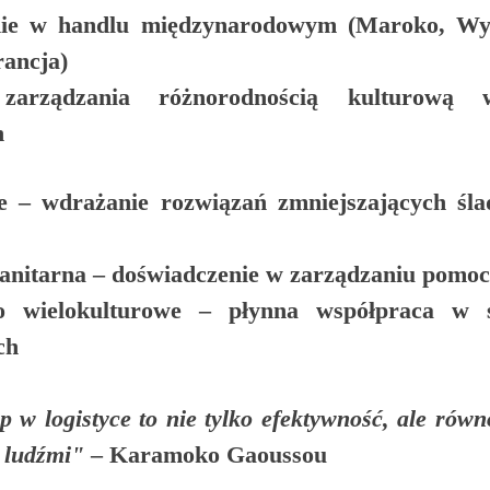
ie w handlu międzynarodowym (Maroko, Wyb
rancja)
a zarządzania różnorodnością kulturową 
h
e
 – wdrażanie rozwiązań zmniejszających śla
anitarna
 – doświadczenie w zarządzaniu pomoc
 wielokulturowe
 – płynna współpraca w ś
ch
 w logistyce to nie tylko efektywność, ale rów
i ludźmi"
 – Karamoko Gaoussou