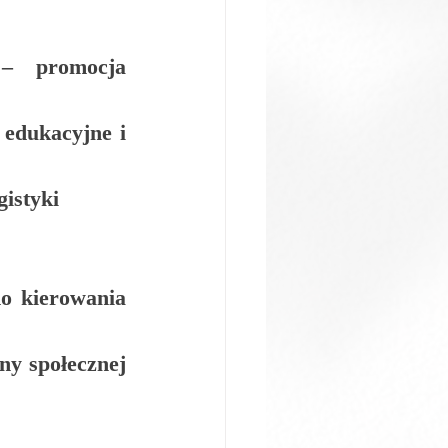
– promocja 
 edukacyjne i 
istyki
o kierowania 
y społecznej 