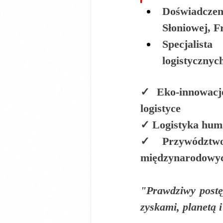
Doświadczen
Słoniowej, F
Specjalist
logistycznyc
✓ 
Eko-innowacj
logistyce
✓ 
Logistyka hum
✓ 
Przywództwo
międzynarodowy
"Prawdziwy postęp
zyskami, planetą 