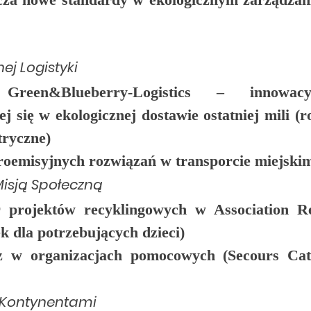
nej Logistyki
 
Green&Blueberry-Logistics
 – innowacyj
ej się w ekologicznej dostawie ostatniej mili (r
tryczne)
roemisyjnych rozwiązań w transporcie miejski
Misją Społeczną
 projektów recyklingowych w 
Association R
k dla potrzebujących dzieci)
z w organizacjach pomocowych (Secours Cath
y Kontynentami