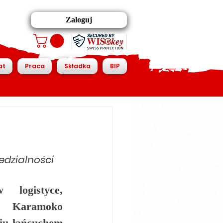
Zaloguj
at
Praca
Składka
BIP
dzialności 
logistyce, 
j, Karamoko 
u łańcuchem 