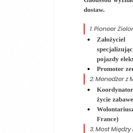
dostaw.
1. Pioneer Zielo
Założyciel
specjalizując
pojazdy elek
Promotor ze
2. Menedżer z 
Koordynator
życie zabawe
Wolontarius
France)
3. Most Międz