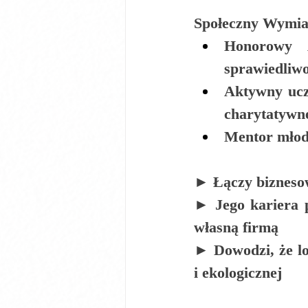
Społeczny Wymiar
Honorowy 
sprawiedliwo
Aktywny ucz
charytatywn
Mentor młody
► Łączy biznesow
► Jego kariera p
własną firmą
► Dowodzi, że lo
i ekologicznej