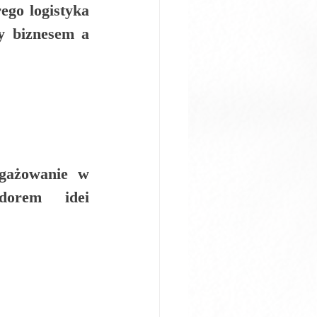
rego 
logistyka 
y biznesem a 
gażowanie w 
orem idei 