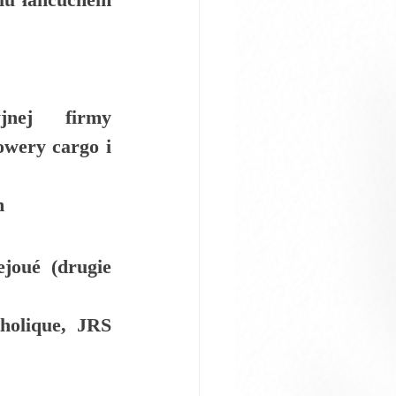
nej firmy 
owery cargo i 
m
ejoué
 (drugie 
olique, JRS 