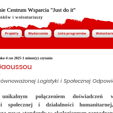
ie Centrum Wsparcia "Just do it"
onków i wolontariuszy
Projekty
Wydarzenia
Lista programów
Wolontari
nko
4 cze 2025
1 minut(y) czytania
Gaoussou
5
wnoważonej Logistyki i Społecznej Odpowie
 unikalnym połączeniem doświadczeń w 
ści społecznej i działalności humanitarne
za nowe standardy w ekologicznym zarządzani