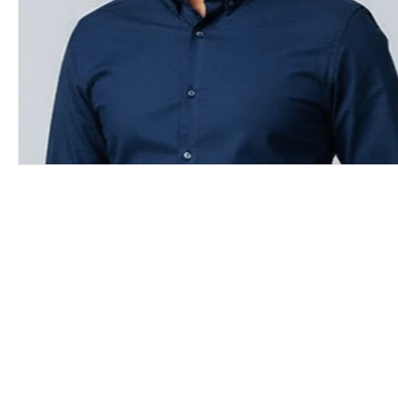
Pilnie
Aktualności
info
wolontar
Konkurs
Wolontariusz Kryzysowy
In
System Lojalnościowy
FUNDACJA „UCZYM
Ambasador Honorowy
Dem. Republika
Czasopismo "Prawda"
Ogloszenia
S
FUNDACJA „UCZYMY SIĘ RADOŚCI”
Wspól