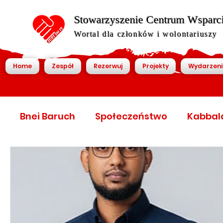
Stowarzyszenie Centrum Wsparcia
Wortal dla członków i wolontariuszy
Home
Zespół
Rezerwuj
Projekty
Wydarzeni
Bnei Baruch
Społeczeństwo
Kabbal
World Economic Forum
World Economic
World economic forum
Światowy foru