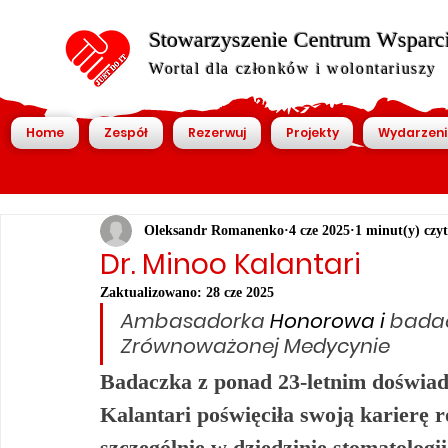
Stowarzyszenie Centrum Wsparcia
Wortal dla członków i wolontariuszy
Home
Zespół
Rezerwuj
Projekty
Wydarzeni
Oleksandr Romanenko
4 cze 2025
1 minut(y) czy
Dr. Minoo Kalantari
Zaktualizowano:
28 cze 2025
Ambasadorka
 Honorowa i 
bada
Zrównoważonej Medycynie
Badaczka z ponad 23-letnim doświadc
Kalantari poświęciła swoją karierę
szczególnie w dziedzinie stomatologi