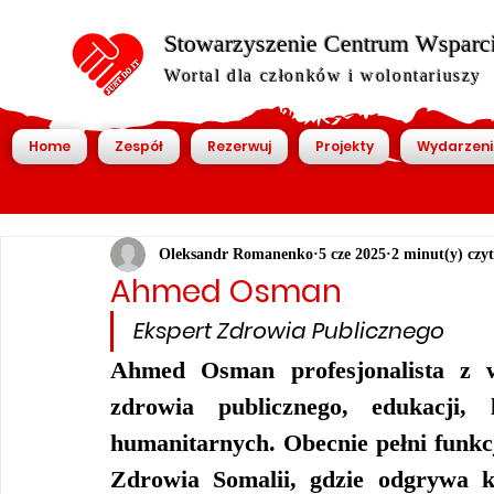
Stowarzyszenie Centrum Wsparcia
Wortal dla członków i wolontariuszy
Home
Zespół
Rezerwuj
Projekty
Wydarzeni
Oleksandr Romanenko
5 cze 2025
2 minut(y) czy
Ahmed Osman
Ekspert Zdrowia Publicznego
Ahmed Osman profesjonalista z w
zdrowia publicznego, edukacji, 
humanitarnych. Obecnie pełni funkc
Zdrowia Somalii
, gdzie odgrywa 