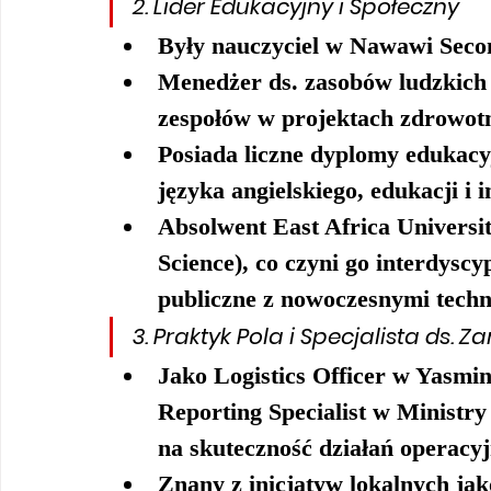
2. 
Lider Edukacyjny i Społeczny
Były nauczyciel w Nawawi Seco
Menedżer ds. zasobów ludzkich
zespołów w projektach zdrowot
Posiada liczne dyplomy edukacy
języka angielskiego, edukacji i 
Absolwent 
East Africa Universi
Science), co czyni go interdys
publiczne z nowoczesnymi techn
3. 
Praktyk Pola i Specjalista ds. 
Jako 
Logistics Officer
 w Yasmin
Reporting Specialist
 w Ministry
na skuteczność działań operacy
Znany z inicjatyw lokalnych jak