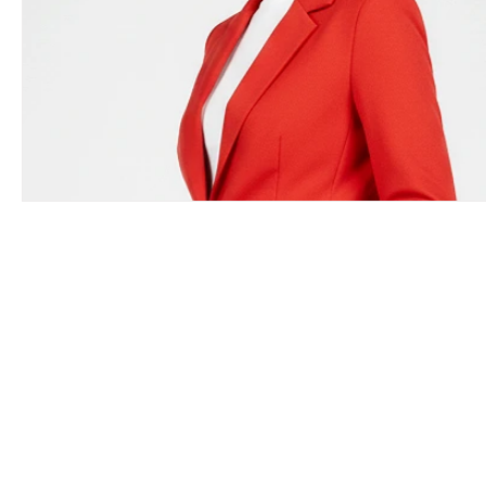
Pilnie
Aktualności
info
wolontar
Konkurs
Wolontariusz Kryzysowy
In
System Lojalnościowy
FUNDACJA „UCZYM
Ambasador Honorowy
Dem. Republika
Czasopismo "Prawda"
Ogloszenia
S
FUNDACJA „UCZYMY SIĘ RADOŚCI”
Wspól