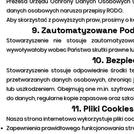
Prezesa Urzędu Ochrony Danych Osobowych (U
danych osobowych narusza przepisy RODO.
Aby skorzystać z powyższych praw, prosimy o 
9. Zautomatyzowane Pode
Stowarzyszenie nie stosuje zautomatyzow
wywoływałoby wobec Państwa skutki prawne lu
10. Bezpi
Stowarzyszenie stosuje odpowiednie środki t
przetwarzanych danych osobowych, chroniąc j
lub uszkodzeniem. Obejmują one m.in. szyfrowan
do danych, regularne kopie zapasowe oraz szkol
11. Pliki Cooki
Nasza strona internetowa wykorzystuje pliki coo
Zapewnienia prawidłowego funkcjonowania str