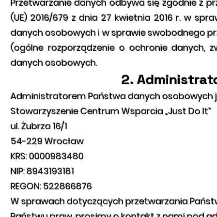
Przetwarzanie danych odbywa się zgodnie z pr
(UE) 2016/679 z dnia 27 kwietnia 2016 r. w sp
danych osobowych i w sprawie swobodnego prz
(ogólne rozporządzenie o ochronie danych, z
danych osobowych.
2. Administra
Administratorem Państwa danych osobowych j
Stowarzyszenie Centrum Wsparcia „Just Do It”
ul. Żubrza 16/1
54-229 Wrocław
KRS: 0000983480
NIP: 8943193181
REGON: 522866876
W sprawach dotyczących przetwarzania Państw
Państwu praw, prosimy o kontakt z nami pod a