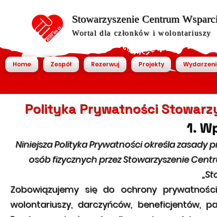
Stowarzyszenie Centrum Wsparcia
Wortal dla członków i wolontariuszy
Home
Zespół
Rezerwuj
Projekty
Wydarzeni
Polityka Prywatności Stowarz
1. W
Niniejsza Polityka Prywatności określa zasad
osób fizycznych przez Stowarzyszenie Centru
„St
Zobowiązujemy się do ochrony prywatnośc
wolontariuszy, darczyńców, beneficjentów, p