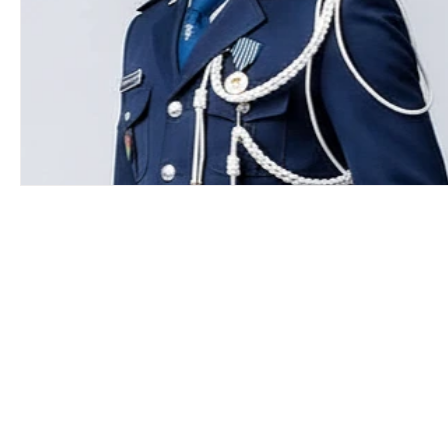
Pilnie
Aktualności
info
wolontar
Konkurs
Wolontariusz Kryzysowy
In
System Lojalnościowy
FUNDACJA „UCZYM
Ambasador Honorowy
Dem. Republika
Czasopismo "Prawda"
Ogloszenia
S
FUNDACJA „UCZYMY SIĘ RADOŚCI”
Wspól