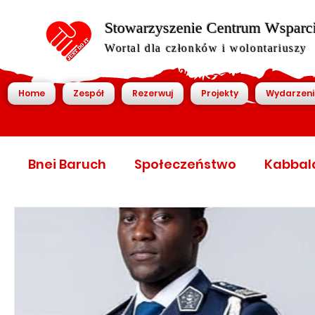
Stowarzyszenie Centrum Wsparcia
Wortal dla członków i wolontariuszy
Home
Zespół
Rezerwuj
Projekty
Wydarzeni
Bnei Baruch
Społeczeństwo
Kabbal
World Economic Forum
World Economic
World economic forum
Światowy foru