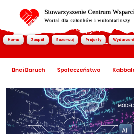
Stowarzyszenie Centrum Wsparcia
Wortal dla członków i wolontariuszy
Home
Zespół
Rezerwuj
Projekty
Wydarzeni
Bnei Baruch
Społeczeństwo
Kabbal
World Economic Forum
World Economic
World economic forum
Światowy foru