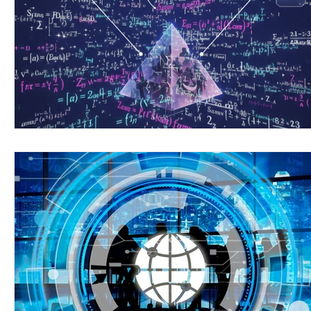
Pilnie
Aktualności
info
wolontar
Konkurs
Wolontariusz Kryzysowy
In
System Lojalnościowy
FUNDACJA „UCZYM
Ambasador Honorowy
Dem. Republika
Czasopismo "Prawda"
Ogloszenia
S
FUNDACJA „UCZYMY SIĘ RADOŚCI”
Wspól