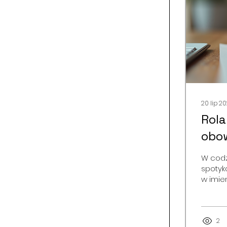
20 lip 2
Rola
obow
W codz
spotyk
w imie
faktyc
zwłaszc
mają t
prawny
2