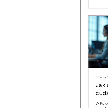
pełnom
pełnom
30 mar 
Jak 
cud
w Po
W Pols