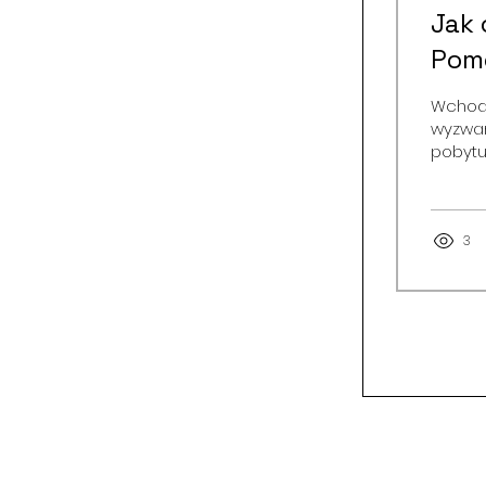
Jak 
Pomo
Wchodz
wyzwan
pobytu
nich. 
dostęp
podzielić
Twoim 
3
chwila
to proc