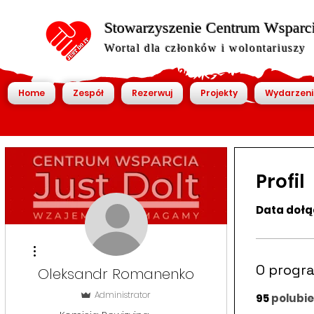
Stowarzyszenie Centrum Wsparcia
Wortal dla członków i wolontariuszy
Home
Zespół
Rezerwuj
Projekty
Wydarzeni
Profil
Data dołą
Więcej działań
O progr
Oleksandr Romanenko
Administrator
95
polubie