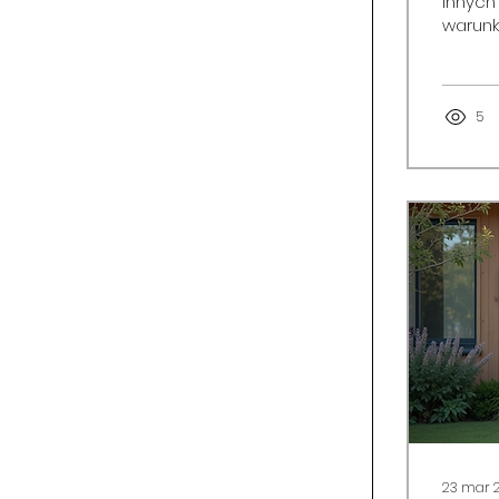
innych
warunk
aby uł
tym wpi
konkre
centr
5
wsparc
dla wie
23 mar 