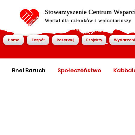
Stowarzyszenie Centrum Wsparcia
Wortal dla członków i wolontariuszy
Home
Zespół
Rezerwuj
Projekty
Wydarzeni
Bnei Baruch
Społeczeństwo
Kabbal
World Economic Forum
World Economic
World economic forum
Światowy foru