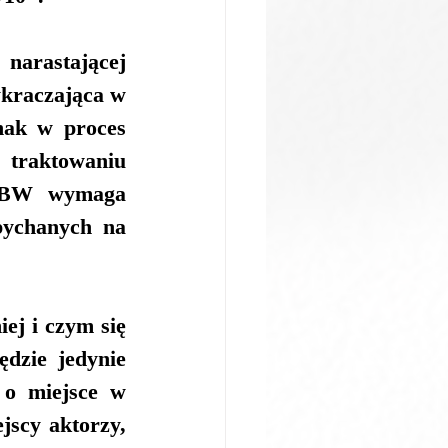
arastającej 
kraczająca w 
nak w proces 
 traktowaniu 
a BW wymaga 
pychanych na 
j i czym się 
dzie jedynie 
o miejsce w 
scy aktorzy, 