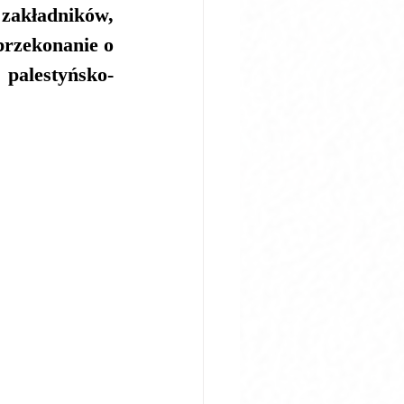
akładników, 
przekonanie o 
palestyńsko-