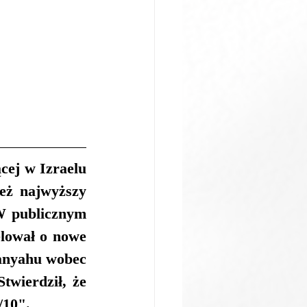
ej w Izraelu 
eż najwyższy 
W publicznym 
lował o nowe 
anyahu wobec 
wierdził, że 
/10".