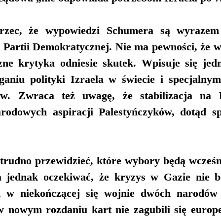
rzec, że wypowiedzi Schumera są wyrazem n
w Partii Demokratycznej. Nie ma pewności, że w
ne krytyka odniesie skutek. Wpisuje się jed
aniu polityki Izraela w świecie i specjalnym
ków. Zwraca też uwagę, że stabilizacja n
arodowych aspiracji Palestyńczyków, dotąd s
trudno przewidzieć, które wybory będą wcześnie
 jednak oczekiwać, że kryzys w Gazie nie bę
 w niekończącej się wojnie dwóch narodów 
w nowym rozdaniu kart nie zagubili się europej