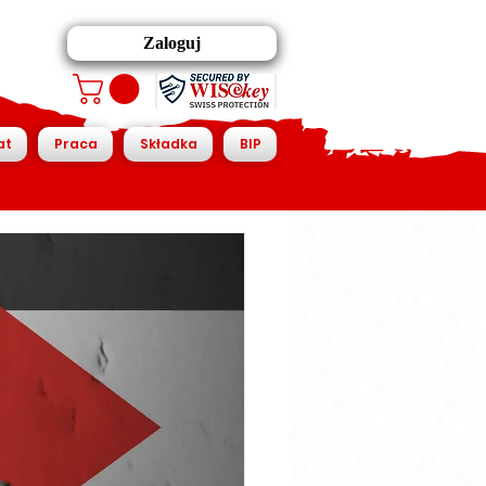
Zaloguj
at
Praca
Składka
BIP