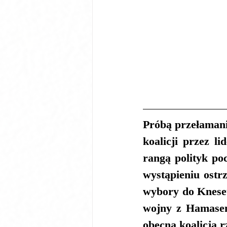
Próbą przełamani
koalicji przez l
rangą polityk po
wystąpieniu ostrz
wybory do Kneset
wojny z Hamasem 
obecna koalicja 