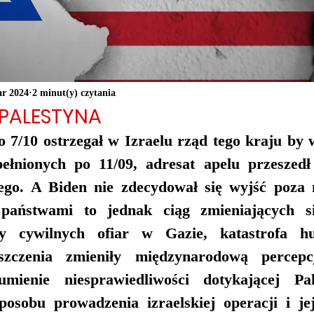
ar 2024
2 minut(y) czytania
-PALESTYNA
 7/10 ostrzegał w Izraelu rząd tego kraju by w
łnionych po 11/09, adresat apelu przeszedł
ego. A Biden nie zdecydował się wyjść poza 
państwami to jednak ciąg zmieniających si
ęcy cywilnych ofiar w Gazie, katastrofa hu
szczenia zmieniły międzynarodową percepcję
umienie niesprawiedliwości dotykającej Pale
posobu prowadzenia izraelskiej operacji i jej