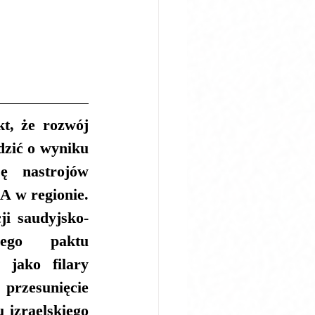
, że rozwój 
zić o wyniku 
 nastrojów 
A w regionie. 
i saudyjsko-
iego paktu 
jako filary 
przesunięcie 
izraelskiego 