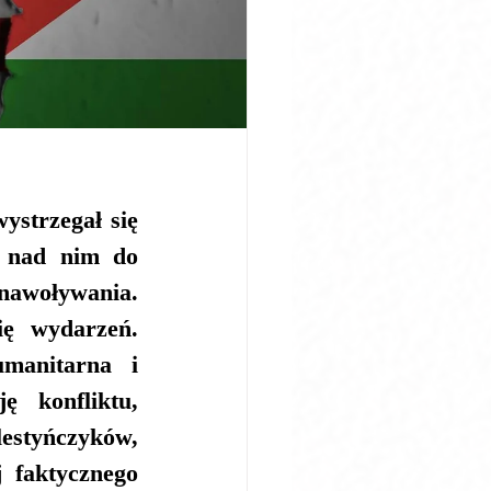
ystrzegał się 
 nad nim do 
nawoływania. 
ę wydarzeń. 
manitarna i 
 konfliktu, 
styńczyków, 
 faktycznego 