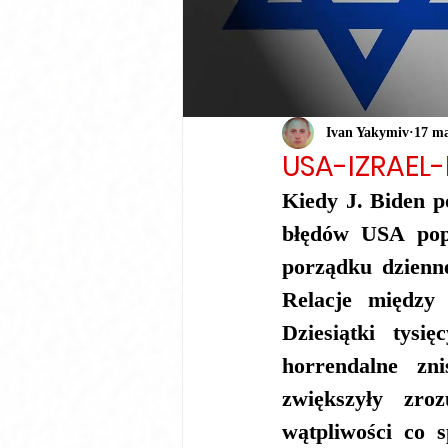
Ivan Yakymiv
17 m
USA-IZRAEL
Kiedy J. Biden po
błędów USA pope
porządku dzienn
Relacje między 
Dziesiątki tysi
horrendalne zni
zwiększyły zroz
wątpliwości co s