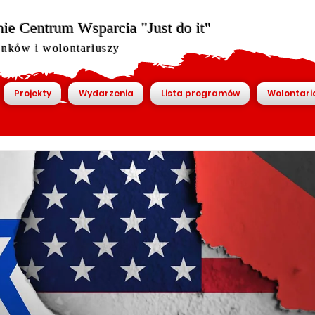
ie Centrum Wsparcia "Just do it"
onków i wolontariuszy
Projekty
Wydarzenia
Lista programów
Wolontari