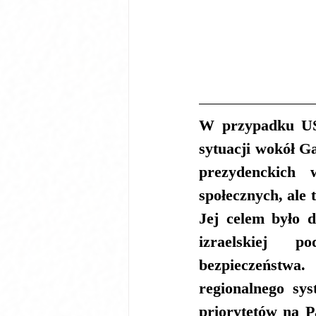
W przypadku USA
sytuacji wokół G
prezydenckich 
społecznych, ale 
Jej celem było 
izraelskiej p
bezpieczeństwa
regionalnego sy
priorytetów na P