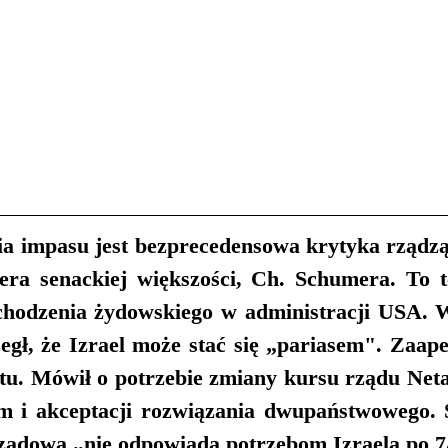
a impasu jest bezprecedensowa krytyka rządząc
idera senackiej większości, Ch. Schumera. To t
chodzenia żydowskiego w administracji USA. 
egł, że Izrael może stać się „pariasem". Zaape
u. Mówił o potrzebie zmiany kursu rządu Net
i akceptacji rozwiązania dwupaństwowego. St
rządowa „nie odpowiada potrzebom Izraela po 7