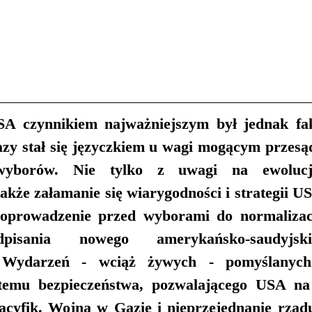
 czynnikiem najważniejszym był jednak fakt
azy stał się języczkiem u wagi mogącym przesąd
wyborów. Nie tylko z uwagi na ewolucję
także załamanie się wiarygodności i strategii US
doprowadzenie przed wyborami do normalizacj
odpisania nowego amerykańsko-saudyjsk
. Wydarzeń - wciąż żywych - pomyślanych 
stemu bezpieczeństwa, pozwalającego USA na 
acyfik. Wojna w Gazie i nieprzejednanie rządu 