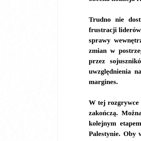
Trudno nie dost
frustracji lideró
sprawy wewnętrz
zmian w postrzeg
przez sojuszni
uwzględnienia n
margines.
W tej rozgrywce 
zakończą. Można
kolejnym etapem
Palestynie. Oby 