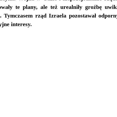
owały te plany, ale też urealniły groźbę uwi
. Tymczasem rząd Izraela pozostawał odporny
yjne interesy.