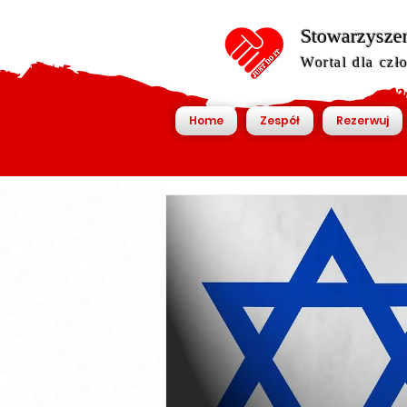
Stowarzyszen
Wortal dla czł
Home
Zespół
Rezerwuj