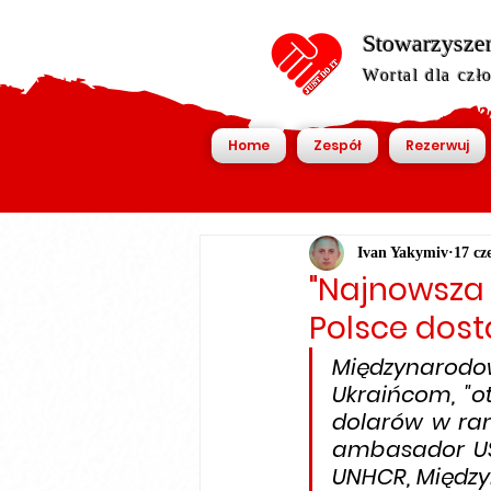
Stowarzyszen
Wortal dla czł
Home
Zespół
Rezerwuj
Ivan Yakymiv
17 cz
"Najnowsza 
Polsce dos
Międzynarodow
Ukraińcom, "o
dolarów w ram
ambasador USA
UNHCR, Między