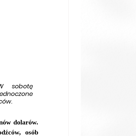
W sobotę 
jednoczone 
ców.
ów dolarów. 
dźców, osób 