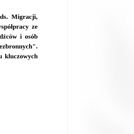
. Migracji, 
półpracy ze 
dźców i osób 
zbronnych". 
 kluczowych 