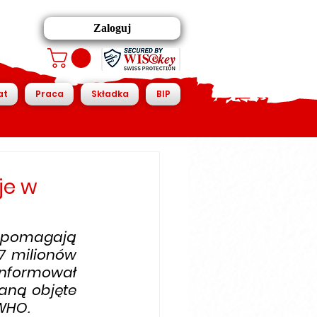
Zaloguj
at
Praca
Składka
BIP
je w
 pomagają 
 milionów 
nformował 
aną objęte 
 WHO.