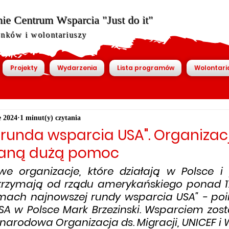
ie Centrum Wsparcia "Just do it"
onków i wolontariuszy
Projekty
Wydarzenia
Lista programów
Wolontari
e 2024
1 minut(y) czytania
runda wsparcia USA". Organizac
taną dużą pomoc
e organizacje, które działają w Polsce i
trzymają od rządu amerykańskiego ponad 17
ach najnowszej rundy wsparcia USA" - poi
 w Polsce Mark Brzezinski. Wsparciem zost
narodowa Organizacja ds. Migracji, UNICEF i