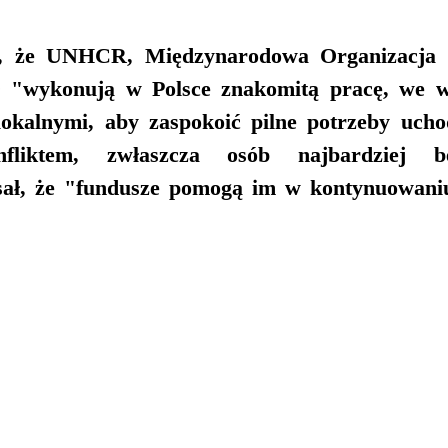
ł, że UNHCR, Międzynarodowa Organizacja ds
wykonują w Polsce znakomitą pracę, we ws
lokalnymi, aby zaspokoić pilne potrzeby ucho
nfliktem, zwłaszcza osób najbardziej be
ał, że "fundusze pomogą im w kontynuowaniu