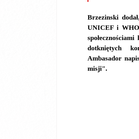
Brzezinski doda
UNICEF i WHO "
społecznościami 
dotkniętych ko
Ambasador napis
misji".