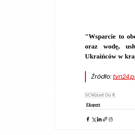
"Wsparcie to ob
oraz wodę, usłu
Ukraińców w kraj
Źródło: 
tvn24.p
SCW
Just Do It
Ekspert