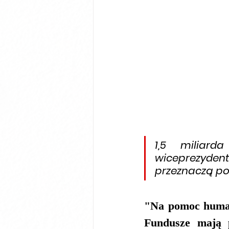
1,5 miliar
wiceprezydent
przeznaczą po
"Na pomoc human
Fundusze mają p