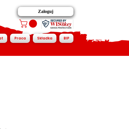
Zaloguj
at
Praca
Składka
BIP