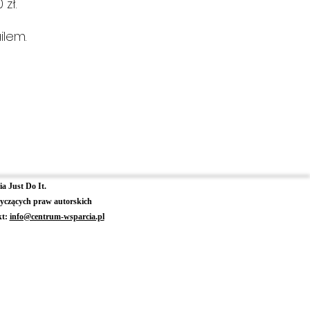
zł.
ilem.
a Just Do It.
yczących praw autorskich
kt:
info@centrum-wsparcia.pl