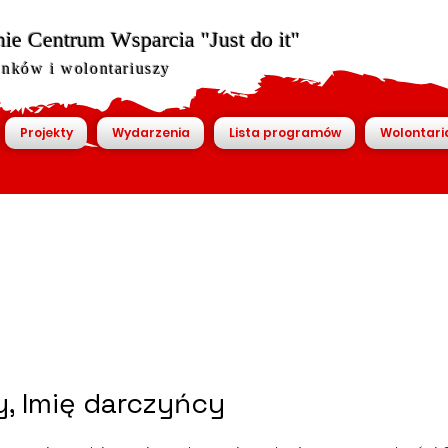
ie Centrum Wsparcia "Just do it"
onków i wolontariuszy
Projekty
Wydarzenia
Lista programów
Wolontari
, Imię darczyńcy