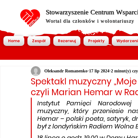
Stowarzyszenie Centrum Wsparcia
Wortal dla członków i wolontariuszy
Home
Zespół
Rezerwuj
Projekty
Wydarzeni
Oleksandr Romanenko
17 lip 2024
2 minut(y) czy
Spektakl muzyczny „Moje
czyli Marian Hemar w Ra
Instytut Pamięci Narodowej 
muzyczny, który przeniesie n
Hemar – polski poeta, satyryk, d
był z londyńskim Radiem Wolna 
18 lipca o godz. 19.00 w Domu Ha