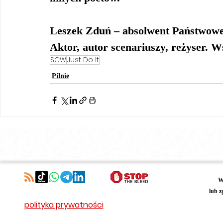
Leszek Zduń
 – absolwent Państwowe
Aktor, autor scenariuszy, reżyser. W
SCW
Just Do It
Pilnie
W
lub z
polityka prywatności