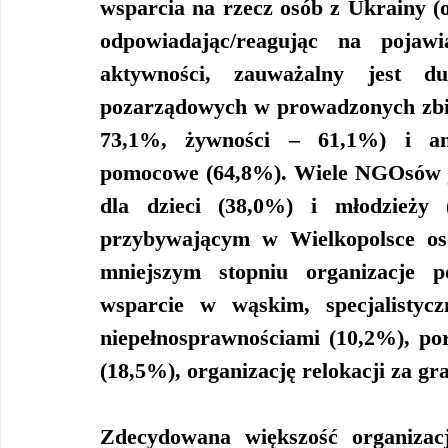
wsparcia na rzecz osób z Ukrainy (o
odpowiadając/reagując na pojawi
aktywności, zauważalny jest duż
pozarządowych w prowadzonych zbió
73,1%, żywności – 61,1%) i ang
pomocowe (64,8%). Wiele NGOsów je
dla dzieci (38,0%) i młodzieży 
przybywającym w Wielkopolsce o
mniejszym stopniu organizacje p
wsparcie w wąskim, specjalistyc
niepełnosprawnościami (10,2%), po
(18,5%), organizację relokacji za gr
Zdecydowana większość organizac