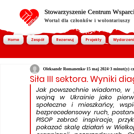
Stowarzyszenie Centrum Wsparcia
Wortal dla członków i wolontariuszy
Home
Zespół
Rezerwuj
Projekty
Wydarzeni
Oleksandr Romanenko
15 maj 2024
3 minut(y) c
Siła III sektora. Wyniki di
Jak powszechnie wiadomo, w 
wojną w Ukrainie jako pierw
społeczne i mieszkańcy, wspi
bezprecedensowy ruch, postan
PISOP zebrać inspiracje, prz
pokazać skalę działań w Wielko