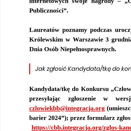
internetowych swoje nagrody – „
Publiczności”.
Laureatów poznamy podczas uroczy
Królewskim w Warszawie 3 grudnia
Dnia Osób Niepełnosprawnych.
Jak zgłosić Kandydata/tkę do ko
Kandydata/tkę do Konkursu „Człowie
czlowiekbb@integracja.org
 (umiesz
barier 2024”); przez formularz zgło
https://cbb.integracja.org/zglos-ka