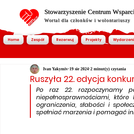
Stowarzyszenie Centrum Wsparcia
Wortal dla członków i wolontariuszy
Home
Zespół
Rezerwuj
Projekty
Wydarzeni
Ivan Yakymiv
19 sie 2024
2 minut(y) czytania
Ruszyła 22. edycja konkur
Po raz 22. rozpoczynamy pos
niepełnosprawnościami, które 
ograniczenia, słabości i społec
spełniać marzenia i pomagać i