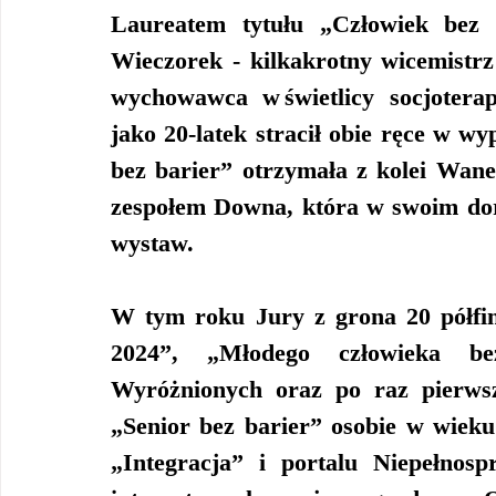
Laureatem tytułu „Człowiek bez 
Wieczorek - kilkakrotny wicemistr
wychowawca w świetlicy socjoterape
jako 20-latek stracił obie ręce w w
bez barier” otrzymała z kolei Wane
zespołem Downa, która w swoim do
wystaw.
W tym roku Jury z grona 20 półfin
2024”, „Młodego człowieka be
Wyróżnionych oraz po raz pierwsz
„Senior bez barier” osobie w wieku
„Integracja” i portalu Niepełnosp