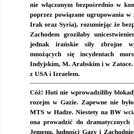
nie włączonym bezpośrednio w konf
poprzez powiązane ugrupowania w k
Irak oraz Syria), rozumiejąc że bez
Zachodem groziłaby unicestwieniem
jednak irańskie siły zbrojne wy
mnożących się incydentach mors
Indyjskim, M. Arabskim i w Zatoce
z USA i Izraelem.
Cóż! Huti nie wprowadziliby blokad
rozejm w Gazie. Zapewne nie było
MTS w Hadze. Niestety na BW wciąż
ona prowadzić do dramatycznych k
Jemenu, ludności Gazy i Zachodnieg