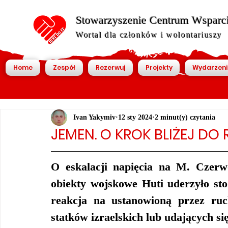
Stowarzyszenie Centrum Wsparcia
Wortal dla członków i wolontariuszy
Home
Zespół
Rezerwuj
Projekty
Wydarzeni
Ivan Yakymiv
12 sty 2024
2 minut(y) czytania
JEMEN. O KROK BLIŻEJ DO
O eskalacji napięcia na M. Czerw
obiekty wojskowe Huti uderzyło sto 
reakcja na ustanowioną przez ru
statków izraelskich lub udających się