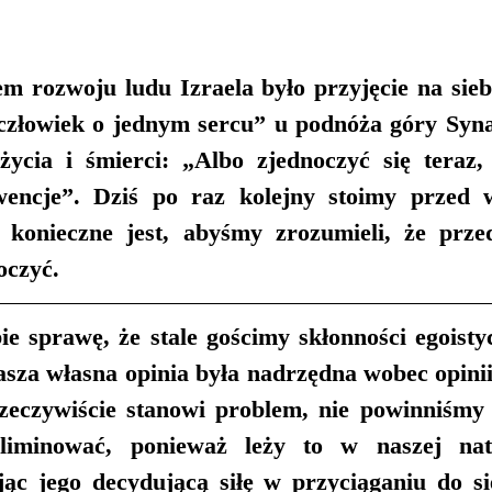
 rozwoju ludu Izraela było przyjęcie na siebi
 człowiek o jednym sercu” u podnóża góry Synaj
cia i śmierci: „Albo zjednoczyć się teraz, 
wencje”. Dziś po raz kolejny stoimy przed 
 konieczne jest, abyśmy zrozumieli, że prze
oczyć.
e sprawę, że stale gościmy skłonności egoistyc
sza własna opinia była nadrzędna wobec opinii 
zeczywiście stanowi problem, nie powinniśmy
liminować, ponieważ leży to w naszej nat
jąc jego decydującą siłę w przyciąganiu do si