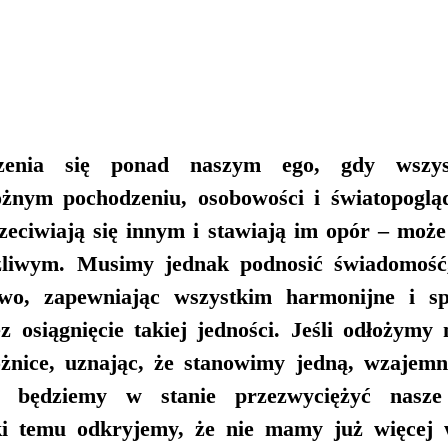
zenia się ponad naszym ego, gdy wszysc
óżnym pochodzeniu, osobowości i światopoglą
rzeciwiają się innym i stawiają im opór – może
liwym. Musimy jednak podnosić świadomość
two, zapewniając wszystkim harmonijne i spo
z osiągnięcie takiej jedności. Jeśli odłożymy 
óżnice, uznając, że stanowimy jedną, wzajemn
s będziemy w stanie przezwyciężyć nasze
ki temu odkryjemy, że nie mamy już więcej 