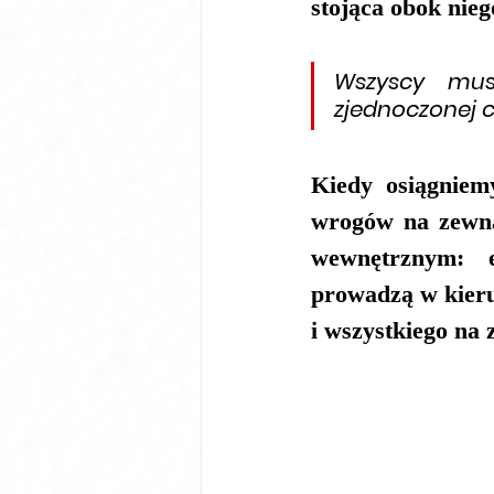
stojąca obok niego
Wszyscy mus
zjednoczonej c
Kiedy osiągniem
wrogów na zewną
wewnętrznym: e
prowadzą w kieru
i wszystkiego na 