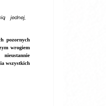
 jednej, 
h pozornych 
szym wrogiem 
nieustannie 
a wszystkich 