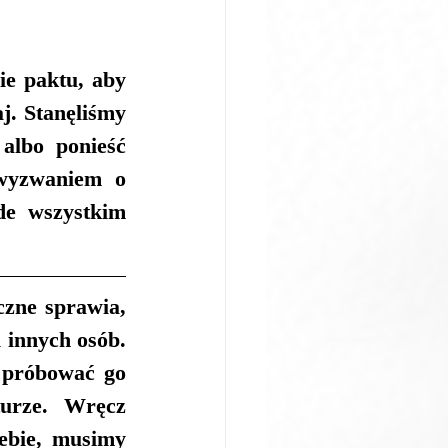
e paktu, aby 
. Stanęliśmy 
albo ponieść 
wyzwaniem o 
de wszystkim 
zne sprawia, 
innych osób. 
 próbować go 
urze. Wręcz 
ebie, musimy 