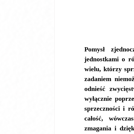
Pomysł zjednoc
jednostkami o r
wielu, którzy sp
zadaniem niemoż
odnieść zwycięs
wyłącznie poprze
sprzeczności i r
całość, wówcza
zmagania i dzię