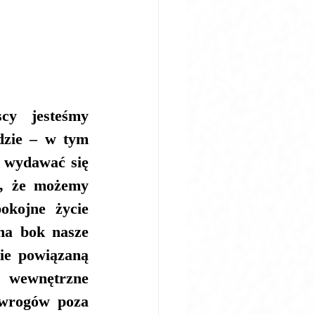
y jesteśmy 
dzie – w tym 
 wydawać się 
, że możemy 
kojne życie 
na bok nasze 
ie powiązaną 
 wewnętrzne 
wrogów poza 