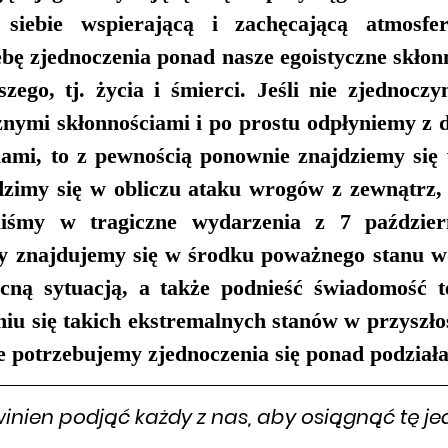
siebie wspierającą i zachęcającą atmosfer
ę zjednoczenia ponad nasze egoistyczne skłonno
zego, tj. życia i śmierci. Jeśli nie zjednoczy
nymi skłonnościami i po prostu odpłyniemy z dz
iami, to z pewnością ponownie znajdziemy się w
dzimy się w obliczu ataku wrogów z zewnątrz, 
liśmy w tragiczne wydarzenia z 7 październ
dy znajdujemy się w środku poważnego stanu w
cną sytuacją, a także podnieść świadomość t
iu się takich ekstremalnych stanów w przyszłoś
że potrzebujemy zjednoczenia się ponad podział
winien podjąć każdy z nas, aby osiągnąć tę je