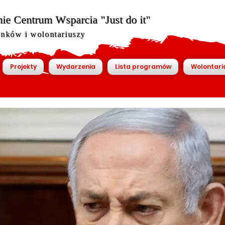
ie Centrum Wsparcia "Just do it"
onków i wolontariuszy
Projekty
Wydarzenia
Lista programów
Wolontari