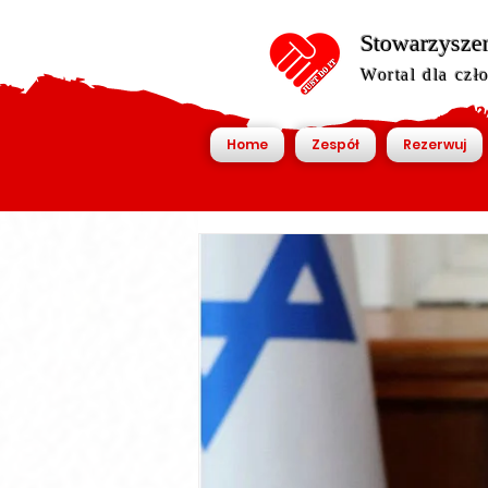
Stowarzyszen
Wortal dla czł
Home
Zespół
Rezerwuj