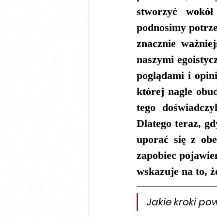
stworzyć wokół 
podnosimy potrzeb
znacznie ważniejs
naszymi egoistycz
poglądami i opin
której nagle obu
tego doświadczy
Dlatego teraz, g
uporać się z obe
zapobiec pojawien
wskazuje na to, 
Jakie kroki po