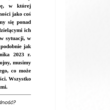
ę, w której 
ści jako coś 
my się ponad 
ielącymi ich 
 sytuacji, w 
podobnie jak 
ika 2023 r. 
ojny, musimy 
ego, co może 
ci. Wszystko 
ami.
dność? 