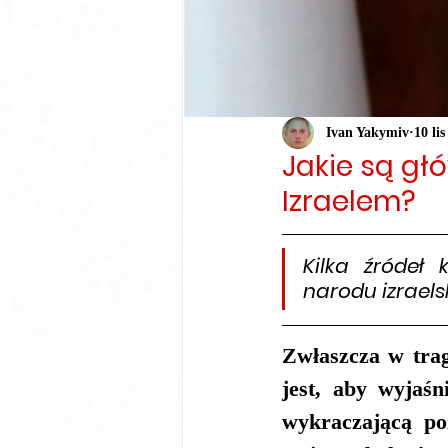
Ivan Yakymiv
10 li
Jakie są gł
Izraelem?
Kilka źródeł 
narodu izraelsk
Zwłaszcza w trag
jest, aby wyjaśn
wykraczającą po