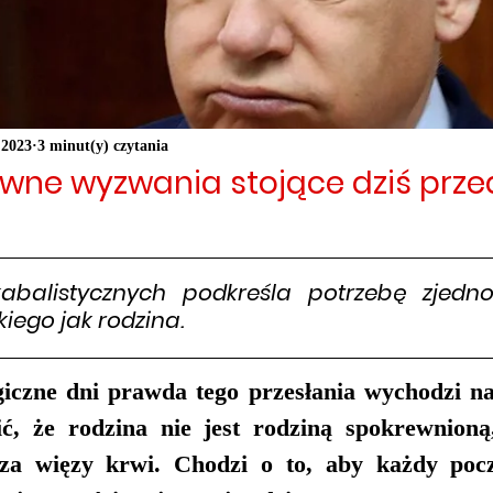
s 2023
3 minut(y) czytania
ówne wyzwania stojące dziś prze
kabalistycznych podkreśla potrzebę zjedno
iego jak rodzina. 
iczne dni prawda tego przesłania wychodzi na
ić, że rodzina nie jest rodziną spokrewnioną,
za więzy krwi. Chodzi o to, aby każdy poczu