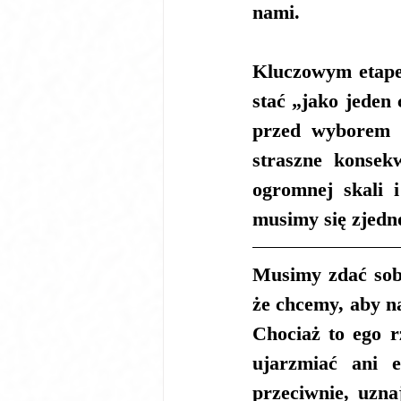
nami.
Kluczowym etapem
stać „jako jeden
przed wyborem ży
straszne konsek
ogromnej skali i
musimy się zjedn
Musimy zdać sobi
że chcemy, aby na
Chociaż to ego r
ujarzmiać ani e
przeciwnie, uzna