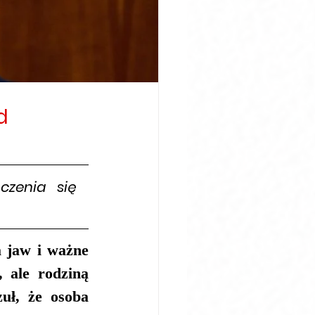
d
czenia się 
 jaw i ważne 
 ale rodziną 
ł, że osoba 