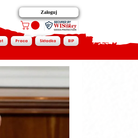
Zaloguj
at
Praca
Składka
BIP