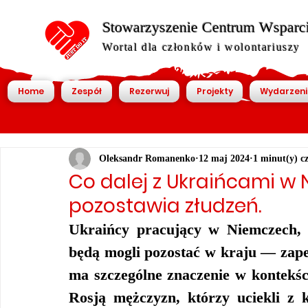
Stowarzyszenie Centrum Wsparcia
Wortal dla członków i wolontariuszy
Home
Zespół
Rezerwuj
Projekty
Wydarzeni
Oleksandr Romanenko
12 maj 2024
1 minut(y) c
Co dalej z Ukraińcami w 
pozostawia złudzeń.
Ukraińcy pracujący w Niemczech,
będą mogli pozostać w kraju — zape
ma szczególne znaczenie w kontekśc
Rosją mężczyzn, którzy uciekli z kr