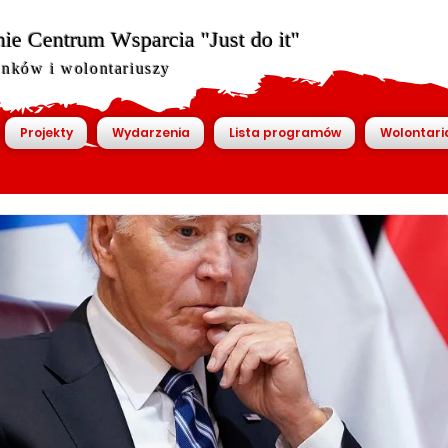
ie Centrum Wsparcia "Just do it"
onków i wolontariuszy
Projekty
Wydarzenia
Lista programów
Wolontari