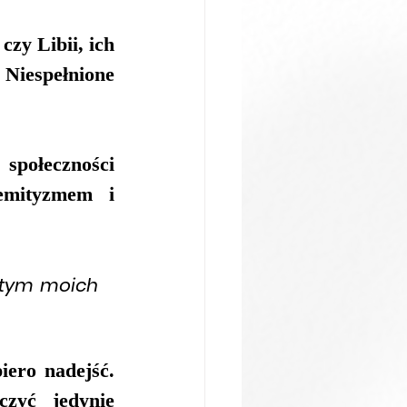
zy Libii, ich 
Niespełnione 
ołeczności 
emityzmem i 
 tym moich 
ero nadejść. 
czyć jedynie 