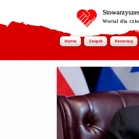
Stowarzyszen
Wortal dla czł
Home
Zespół
Rezerwuj