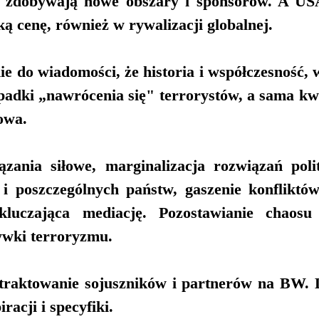
, zdobywają nowe obszary i sponsorów. A USA
ą cenę, również w rywalizacji globalnej.
e do wiadomości, że historia i współczesność, 
padki „nawrócenia się" terrorystów, a sama kwal
owa.
zania siłowe, marginalizacja rozwiązań poli
 i poszczególnych państw, gaszenie konfliktów 
kluczająca mediację. Pozostawianie chaosu 
ywki terroryzmu.
traktowanie sojuszników i partnerów na BW. 
iracji i specyfiki.