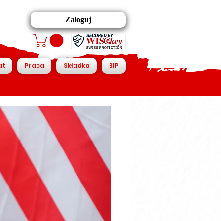
Zaloguj
at
Praca
Składka
BIP