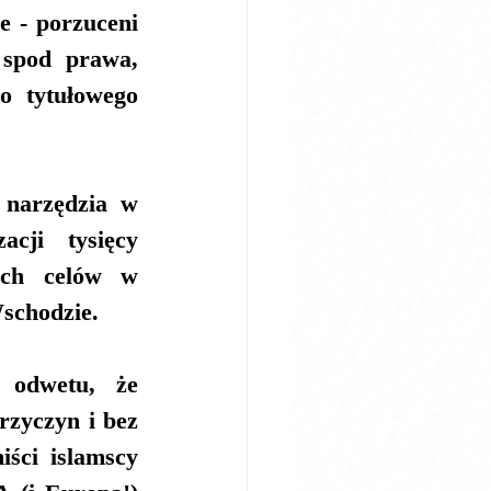
e - porzuceni 
spod prawa, 
o tytułowego 
 narzędzia w 
cji tysięcy 
ych celów w 
schodzie.
 odwetu, że 
zyczyn i bez 
ci islamscy 