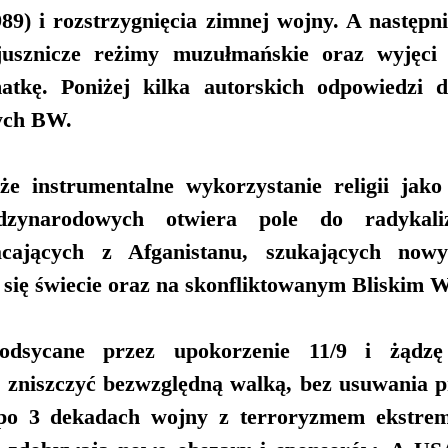
89) i rozstrzygnięcia zimnej wojny. A następni
usznicze reżimy muzułmańskie oraz wyjęci 
atkę. Poniżej kilka autorskich odpowiedzi d
ych BW.
 że instrumentalne wykorzystanie religii jako
dzynarodowych otwiera pole do radykaliza
cających z Afganistanu, szukających now
się świecie oraz na skonfliktowanym Bliskim W
podsycane przez upokorzenie 11/9 i żądzę
zniszczyć bezwzględną walką, bez usuwania pr
po 3 dekadach wojny z terroryzmem ekstremiś