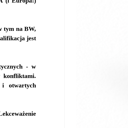
 (i Europa!) 
w tym na BW, 
ifikacja jest 
tycznych - w 
konfliktami. 
i otwartych 
Lekceważenie 