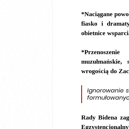
*Naciągane powody
fiasko i dramat
obietnice wsparc
*Przenoszenie 
muzułmańskie, s
wrogością do Za
Ignorowanie s
formułowanych
Rady Bidena zagł
Egzystencjonaln