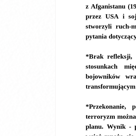
z Afganistanu (19
przez USA i soj
stworzyli ruch-m
pytania dotycząc
*Brak refleksji,
stosunkach mię
bojowników wra
transformującym 
*Przekonanie, 
terroryzm można 
planu. Wynik - 