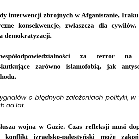
 interwencji zbrojnych w Afganistanie, Iraku c
yczne konsekwencje, zwłaszcza dla cywilów. 
ia demokratyzacji.
współodpowiedzialności za terror na sp
kutkujące zarówno islamofobią, jak antys
chodu.
ygnałów o błędnych założeniach polityki, w
 od lat.
usza wojna w Gazie. Czas refleksji musi dopi
y konflikt izraelsko-palestyński może zakoń