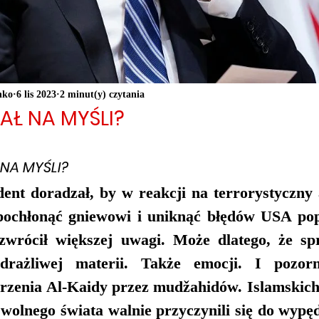
nko
6 lis 2023
2 minut(y) czytania
AŁ NA MYŚLI?
 NA MYŚLI?
ent doradzał, by w reakcji na terrorystyczny
 pochłonąć gniewowi i uniknąć błędów USA pop
zwrócił większej uwagi. Może dlatego, że sp
rażliwej materii. Także emocji. I pozorni
orzenia Al-Kaidy przez mudžahidów. Islamskich
wolnego świata walnie przyczynili się do wypęd