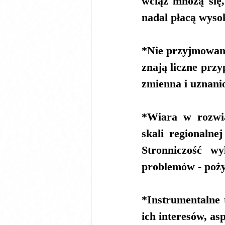
wciąż mnożą się
nadal płacą wysok
*Nie przyjmowani
znają liczne przy
zmienna i uznani
*Wiara w rozwią
skali regionalnej
Stronniczość wy
problemów - poż
*Instrumentalne 
ich interesów, asp