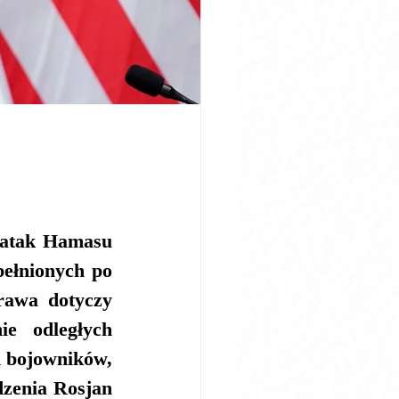
 atak Hamasu 
ełnionych po 
rawa dotyczy 
e odległych 
 bojowników, 
zenia Rosjan 