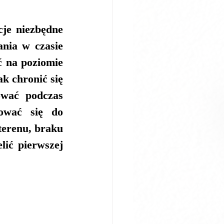
je niezbędne 
nia w czasie 
 na poziomie 
k chronić się 
ować podczas 
ować się do 
erenu, braku 
lić pierwszej 