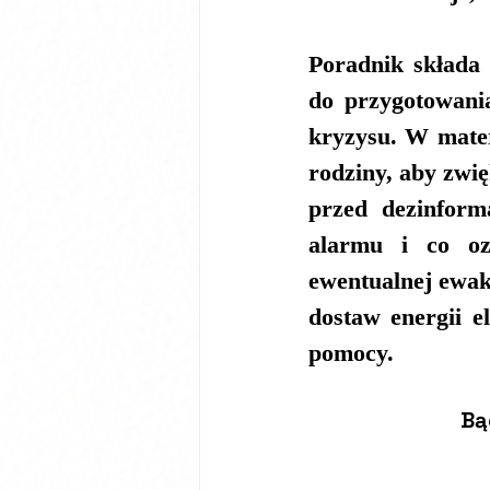
Poradnik składa 
do przygotowania
kryzysu. W mater
rodziny, aby zwię
przed dezinform
alarmu i co ozn
ewentualnej ewak
dostaw energii el
pomocy.
Bą