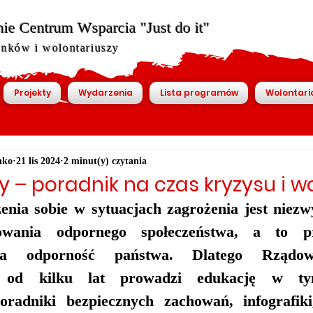
ie Centrum Wsparcia "Just do it"
onków i wolontariuszy
Projekty
Wydarzenia
Lista programów
Wolontari
nko
21 lis 2024
2 minut(y) czytania
 – poradnik na czas kryzysu i wo
enia sobie w sytuacjach zagrożenia jest niezwy
wania odpornego społeczeństwa, a to prz
na odporność państwa. Dlatego Rządo
, od kilku lat prowadzi edukację w tym
oradniki bezpiecznych zachowań, infografiki