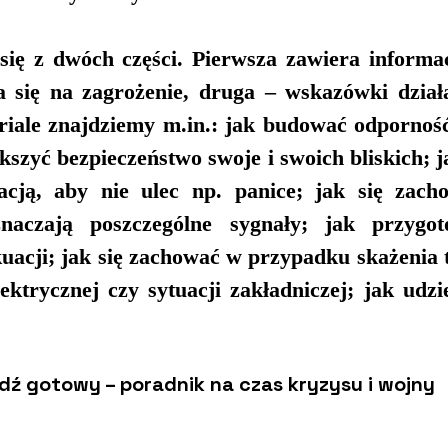
się z dwóch części. Pierwsza zawiera informac
 się na zagrożenie, druga – wskazówki działa
iale znajdziemy m.in.: jak budować odporność
kszyć bezpieczeństwo swoje i swoich bliskich; ja
acją, aby nie ulec np. panice; jak się zach
aczają poszczególne sygnały; jak przygot
uacji; jak się zachować w przypadku skażenia t
ektrycznej czy sytuacji zakładniczej; jak udzie
dź gotowy – poradnik na czas kryzysu i wojny