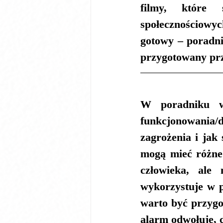
filmy, które 
społecznościowy
gotowy – poradnik
przygotowany pr
W poradniku w 
funkcjonowania/
zagrożenia i jak
mogą mieć różne 
człowieka, ale
wykorzystuje w p
warto być przygo
alarm odwołuje, c