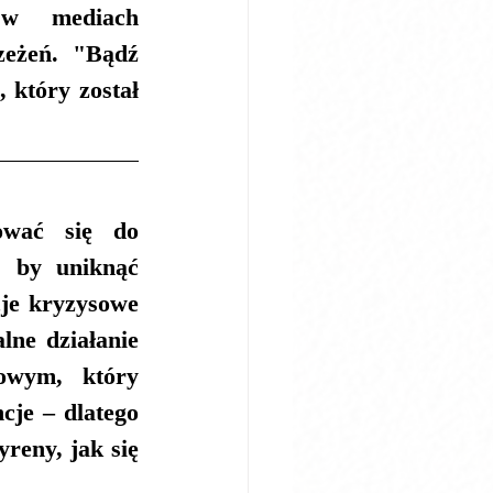
 w mediach 
zeżeń. "Bądź 
 który został 
wać się do 
, by uniknąć 
je kryzysowe 
ne działanie 
owym, który 
je – dlatego 
eny, jak się 