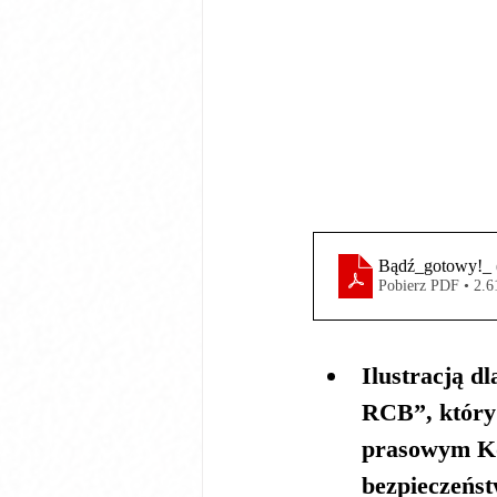
Bądź_gotowy!_ 
Pobierz PDF • 2.
Ilustracją d
RCB”, który 
prasowym Ko
bezpieczeńst