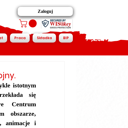
Zaloguj
at
Praca
Składka
BIP
jny.
kle istotnym 
ekłada się 
we Centrum 
 obszarze, 
, animacje i 