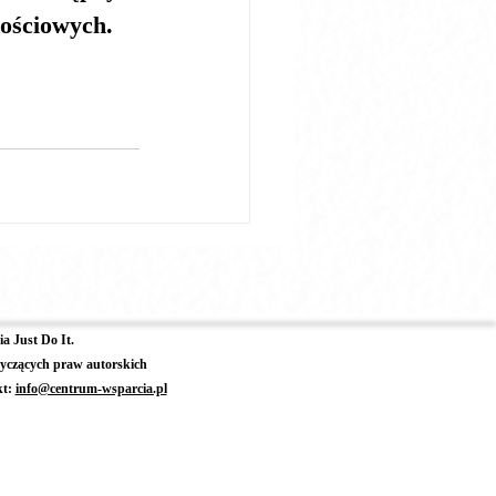
nościowych
.
a Just Do It.
yczących praw autorskich
kt:
info@centrum-wsparcia.pl