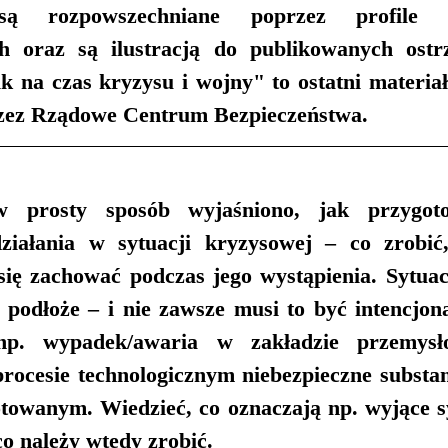
są rozpowszechniane poprzez profile
ch oraz są ilustracją do publikowanych ostr
 na czas kryzysu i wojny" to ostatni materiał,
zez Rządowe Centrum Bezpieczeństwa.
prosty sposób wyjaśniono, jak przygoto
działania w sytuacji kryzysowej – co zrobić
 się zachować podczas jego wystąpienia. Sytuac
podłoże – i nie zawsze musi to być intencjonal
 np. wypadek/awaria w zakładzie przemysł
rocesie technologicznym niebezpieczne substanc
towanym. Wiedzieć, co oznaczają np. wyjące syr
o należy wtedy zrobić.