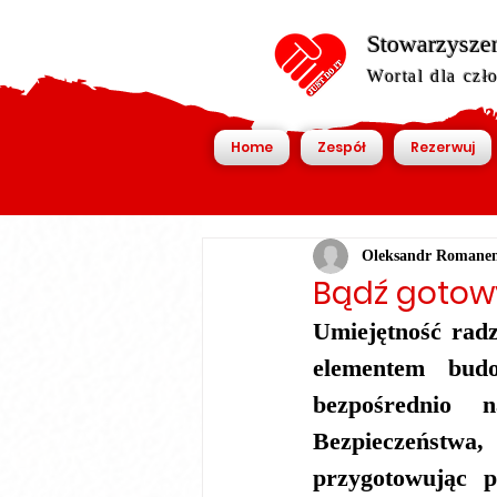
Stowarzyszen
Wortal dla czł
Home
Zespół
Rezerwuj
Oleksandr Romane
Bądź gotowy
Umiejętność radz
elementem budo
bezpośrednio 
Bezpieczeństwa
przygotowując p