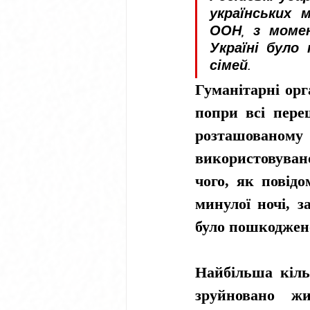
українських 
ООН, з момен
Україні було
сімей.
Гуманітарні орг
попри всі переш
розташованом
використовувано
чого, як повідо
минулої ночі, з
було пошкоджено
Найбільша кіль
зруйновано жит