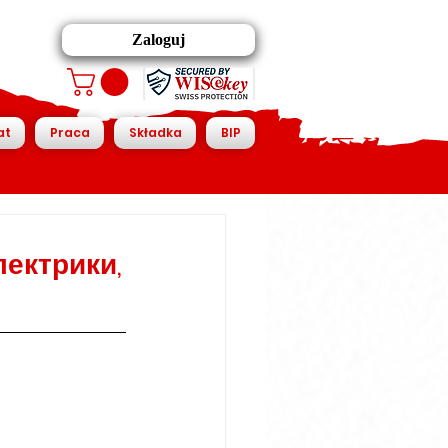
Zaloguj
at
Praca
Składka
BIP
лектрики,