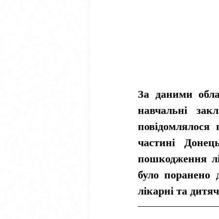
За даними обла
навчальні зак
повідомлялося 
частині Донец
пошкодження лік
було поранено д
лікарні та дитяч