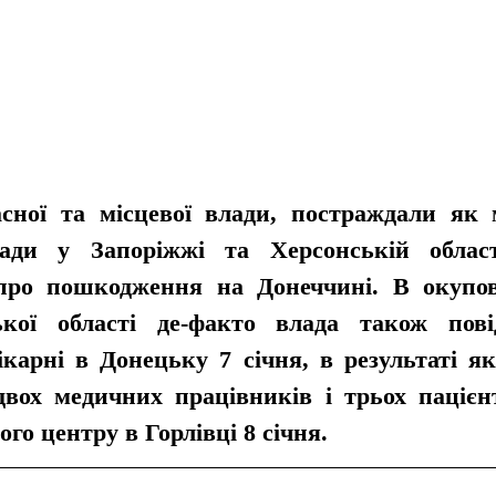
сної та місцевої влади, постраждали як 
лади у Запоріжжі та Херсонській област
про пошкодження на Донеччині. В окупова
ької області де-факто влада також пові
арні в Донецьку 7 січня, в результаті яко
вох медичних працівників і трьох пацієнт
ого центру в Горлівці 8 січня.