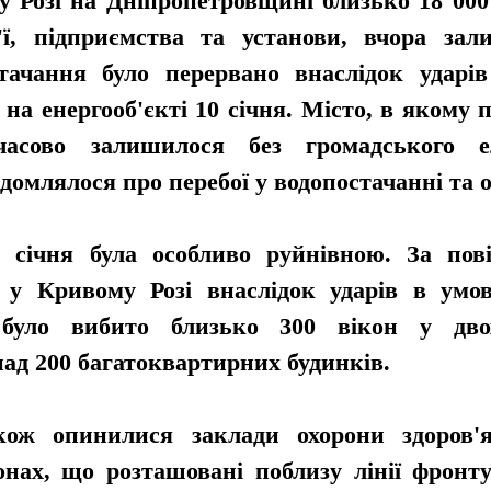
Розі на Дніпропетровщині близько 18 000 
ї, підприємства та установи, вчора зали
тачання було перервано внаслідок ударів
 на енергооб'єкті 10 січня. Місто, в якому 
часово залишилося без громадського ел
домлялося про перебої у водопостачанні та о
 січня була особливо руйнівною. За пові
, у Кривому Розі внаслідок ударів в умов
було вибито близько 300 вікон у двох
д 200 багатоквартирних будинків. 
ож опинилися заклади охорони здоров'я 
нах, що розташовані поблизу лінії фронту