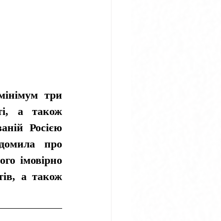
мінімум три 
і, а також 
ній Росією 
домила про 
го імовірно 
ів, а також 