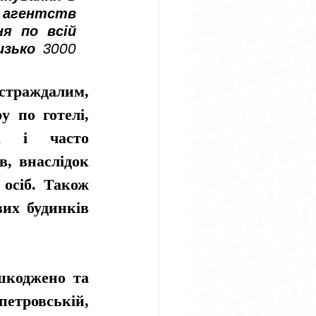
 агентств 
я по всій 
зько 3000 
страждалим, 
 по готелі, 
а і часто 
, внаслідок 
осіб. Також 
их будинків 
шкоджено та 
тровській, 