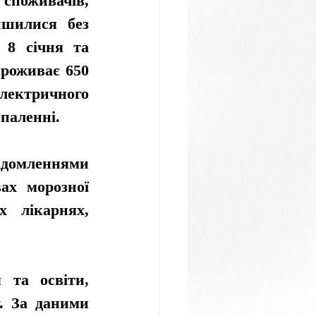
споживачів, 
шилися без 
 8 січня та 
проживає 650 
ектричного 
паленні. 
домленнями 
ах морозної 
 лікарнях, 
та освіти, 
. За даними 