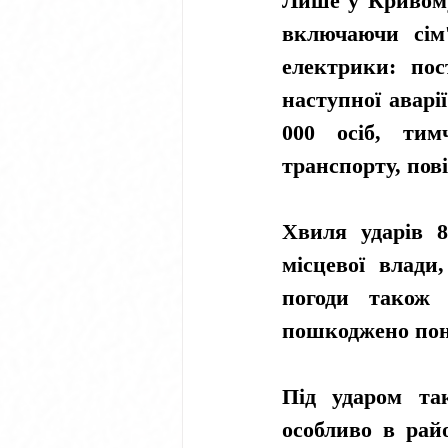
Лише у Кривому 
включаючи сім'
електрики: пос
наступної аварії
000 осіб, тим
транспорту, пові
Хвиля ударів 8
місцевої влади
погоди також 
пошкоджено пона
Під ударом так
особливо в райо