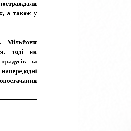
постраждали 
, а також у 
. Мільйони 
, тоді як 
радусів за 
напередодні 
опостачання 