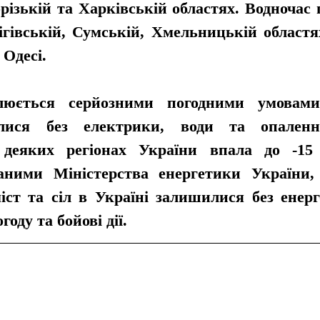
різькій та Харківській областях. Водночас 
гівській, Сумській, Хмельницькій областях
 Одесі.
люється серйозними погодними умовами
ися без електрики, води та опалення
деяких регіонах України впала до -15 г
аними Міністерства енергетики України, 
іст та сіл в Україні залишилися без енерг
оду та бойові дії. 