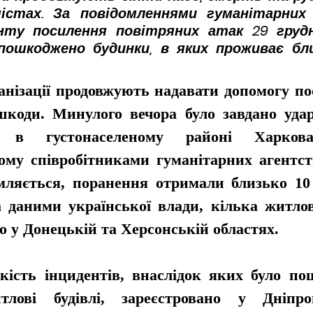
містах. За повідомленнями гуманітарних
ту посилення повітряних атак 29 грудн
 пошкоджено будинки, в яких проживає бли
анізації продовжують надавати допомогу по
коди. Минулого вечора було завдано удару
у в густонаселеному районі Харков
му співробітниками гуманітарних агентств
мляється, поранення отримали близько 10 
а даними української влади, кілька житлов
 у Донецькій та Херсонській областях.
кість інцидентів, внаслідок яких було по
лові будівлі, зареєстровано у Дніпропе