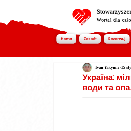
Stowarzyszen
Wortal dla czł
Home
Zespół
Rezerwuj
Ivan Yakymiv
15 st
Україна: мі
води та оп