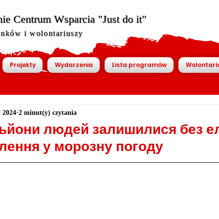
ie Centrum Wsparcia "Just do it"
onków i wolontariuszy
Projekty
Wydarzenia
Lista programów
Wolontari
y 2024
2 minut(y) czytania
льйони людей залишилися без е
алення у морозну погоду