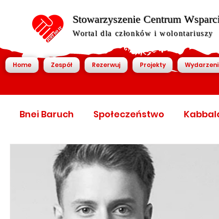
Stowarzyszenie Centrum Wsparcia
Wortal dla członków i wolontariuszy
Home
Zespół
Rezerwuj
Projekty
Wydarzeni
Bnei Baruch
Społeczeństwo
Kabbal
World Economic Forum
World Economic
World economic forum
Światowy foru