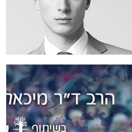
Pilnie
Aktualności
info
wolontar
Konkurs
Wolontariusz Kryzysowy
In
System Lojalnościowy
FUNDACJA „UCZYM
Ambasador Honorowy
Dem. Republika
Czasopismo "Prawda"
Ogloszenia
S
FUNDACJA „UCZYMY SIĘ RADOŚCI”
Wspól